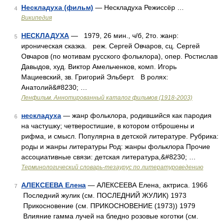
Нескладуха (фильм)
— Нескладуха Режиссёр …
4
Википедия
НЕСКЛАДУХА
— 1979, 26 мин., ч/б, 2то. жанр:
5
ироническая сказка. реж. Сергей Овчаров, сц. Сергей
Овчаров (по мотивам русского фольклора), опер. Ростислав
Давыдов, худ. Виктор Амельченков, комп. Игорь
Мациевский, зв. Григорий Эльберт. В ролях:
Анатолий&#8230; …
Ленфильм. Аннотированный каталог фильмов (1918-2003)
нескладуха
— жанр фольклора, родившийся как пародия
6
на частушку; четверостишие, в котором отброшены и
рифма, и смысл. Популярна в детской литературе. Рубрика:
роды и жанры литературы Род: жанры фольклора Прочие
ассоциативные связи: детская литература,&#8230; …
Терминологический словарь-тезаурус по литературоведению
АЛЕКСЕЕВА Елена
— АЛЕКСЕЕВА Елена, актриса. 1966
7
Последний жулик (см. ПОСЛЕДНИЙ ЖУЛИК) 1973
Прикосновение (см. ПРИКОСНОВЕНИЕ (1973)) 1979
Влияние гамма лучей на бледно розовые коготки (см.