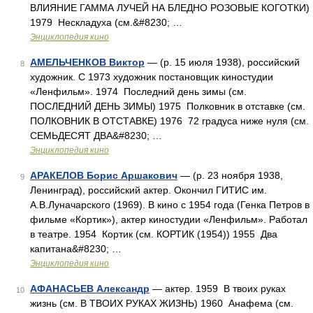
ВЛИЯНИЕ ГАММА ЛУЧЕЙ НА БЛЕДНО РОЗОВЫЕ КОГОТКИ)
1979 Нескладуха (см.&#8230; …
Энциклопедия кино
АМЕЛЬЧЕНКОВ Виктор
— (р. 15 июля 1938), российский
8
художник. С 1973 художник постановщик киностудии
«Ленфильм». 1974 Последний день зимы (см.
ПОСЛЕДНИЙ ДЕНЬ ЗИМЫ) 1975 Полковник в отставке (см.
ПОЛКОВНИК В ОТСТАВКЕ) 1976 72 градуса ниже нуля (см.
СЕМЬДЕСЯТ ДВА&#8230; …
Энциклопедия кино
АРАКЕЛОВ Борис Аршакович
— (р. 23 ноября 1938,
9
Ленинград), российский актер. Окончил ГИТИС им.
А.В.Луначарского (1969). В кино с 1954 года (Генка Петров в
фильме «Кортик»), актер киностудии «Ленфильм». Работал
в театре. 1954 Кортик (см. КОРТИК (1954)) 1955 Два
капитана&#8230; …
Энциклопедия кино
АФАНАСЬЕВ Александр
— актер. 1959 В твоих руках
10
жизнь (см. В ТВОИХ РУКАХ ЖИЗНЬ) 1960 Анафема (см.