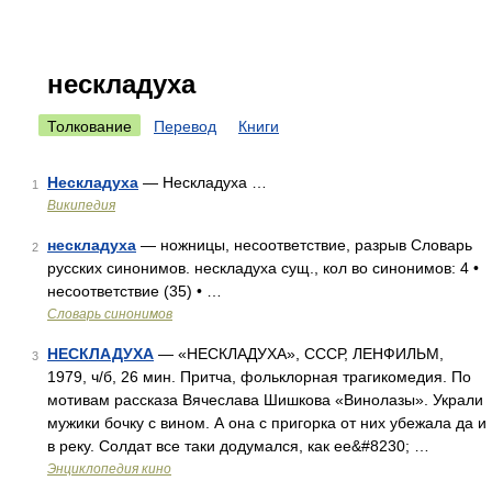
нескладуха
Толкование
Перевод
Книги
Нескладуха
— Нескладуха …
1
Википедия
нескладуха
— ножницы, несоответствие, разрыв Словарь
2
русских синонимов. нескладуха сущ., кол во синонимов: 4 •
несоответствие (35) • …
Словарь синонимов
НЕСКЛАДУХА
— «НЕСКЛАДУХА», СССР, ЛЕНФИЛЬМ,
3
1979, ч/б, 26 мин. Притча, фольклорная трагикомедия. По
мотивам рассказа Вячеслава Шишкова «Винолазы». Украли
мужики бочку с вином. А она с пригорка от них убежала да и
в реку. Солдат все таки додумался, как ее&#8230; …
Энциклопедия кино